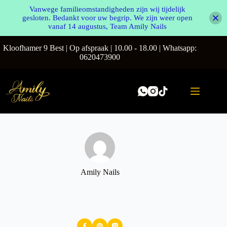
Vanwege familieomstandigheden zijn wij tijdelijk
gesloten. Bedankt voor uw begrip. We zijn weer open
vanaf 14 augustus, Team Amily Nails
Kloofhamer 9 Best | Op afspraak | 10.00 - 18.00 | Whatsapp:
0620473900
Amily Nails
Joined: 8 October 2023
Articles: 0