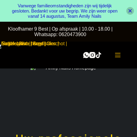
Vanwege familieomstandigheden zijn wij tijdelijk
gesloten. Bedankt voor uw begrip. We zijn weer open
vanaf 14 augustus, Team Amily Nails
Kloofhamer 9 Best | Op afspraak | 10.00 - 18.00 |
Whatsapp: 0620473900