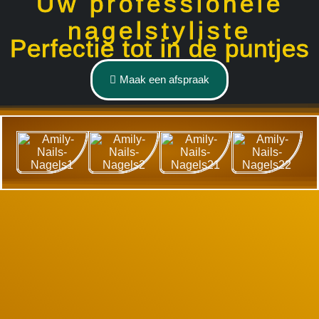
Uw professionele
nagelstyliste
Perfectie tot in de puntjes
Maak een afspraak